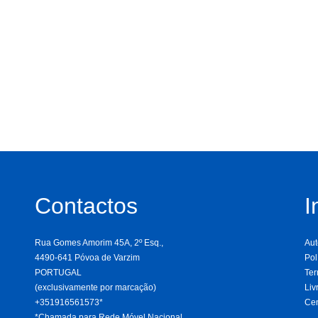
Contactos
I
Rua Gomes Amorim 45A, 2º Esq.,
Aut
4490-641 Póvoa de Varzim
Pol
PORTUGAL
Te
(exclusivamente por marcação)
Liv
+351916561573*
Cen
*Chamada para Rede Móvel Nacional